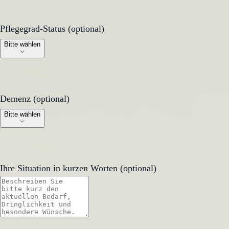
Pflegegrad-Status (optional)
Pflegegrad-Status (optional)
Bitte wählen
Demenz (optional)
Demenz (optional)
Bitte wählen
Ihre Situation in kurzen Worten (optional)