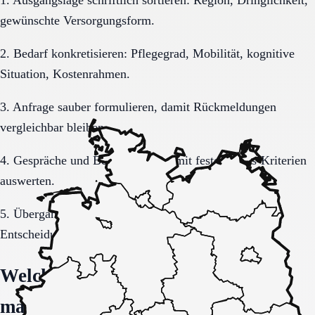
1. Ausgangslage schriftlich sortieren: Region, Dringlichkeit,
gewünschte Versorgungsform.
2. Bedarf konkretisieren: Pflegegrad, Mobilität, kognitive
Situation, Kostenrahmen.
3. Anfrage sauber formulieren, damit Rückmeldungen
vergleichbar bleiben.
4. Gespräche und Besichtigungen mit festen Muss-Kriterien
auswerten.
5. Übergang, Kommunikation und Kosten vor der
Entscheidung vollständig klären.
Welche Fragen den Unterschied
machen