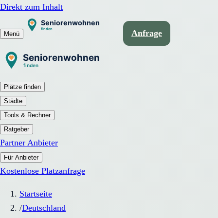
Direkt zum Inhalt
Anfrage
Menü
Plätze finden
Städte
Tools & Rechner
Ratgeber
Partner Anbieter
Für Anbieter
Kostenlose Platzanfrage
Startseite
/
Deutschland