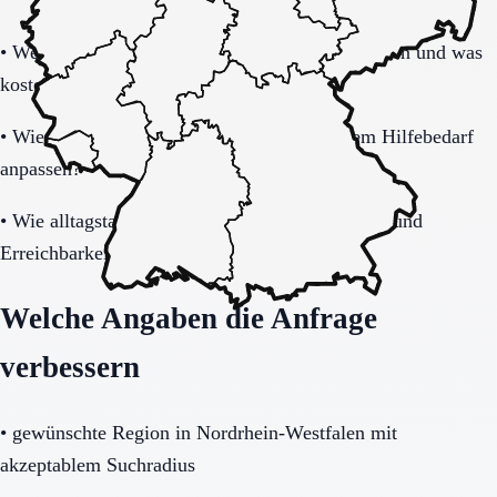
•
Welche Leistungen sind im Grundpaket enthalten und was
kostet zusätzlich?
•
Wie gut lässt sich das Modell bei steigendem Hilfebedarf
anpassen?
•
Wie alltagstauglich sind Barrierearmut, Notruf und
Erreichbarkeit wirklich?
Welche Angaben die Anfrage
verbessern
•
gewünschte Region in Nordrhein-Westfalen mit
akzeptablem Suchradius