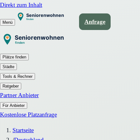
Direkt zum Inhalt
Anfrage
Menü
Plätze finden
Städte
Tools & Rechner
Ratgeber
Partner Anbieter
Für Anbieter
Kostenlose Platzanfrage
Startseite
/
Deutschland