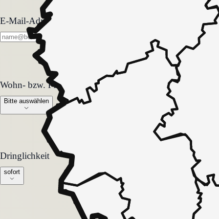
E-Mail-Adresse
Wohn- bzw. Pflegeform
Wohn- bzw. Pflegeform
Bitte auswählen
Dringlichkeit
Dringlichkeit
sofort