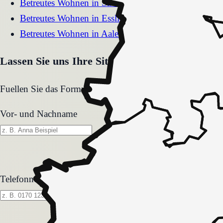
Betreutes Wohnen
in
Sindelfingen
Betreutes Wohnen
in
Esslingen am Neckar
Betreutes Wohnen
in
Aalen
Lassen Sie uns Ihre Situation gemeinsam klären
Fuellen Sie das Formular aus. Wir melden uns zeitnah und
Vor- und Nachname
Telefonnummer