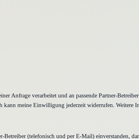
iner Anfrage verarbeitet und an passende Partner-Betreibe
 kann meine Einwilligung jederzeit widerrufen. Weitere I
r-Betreiber (telefonisch und per E-Mail) einverstanden, d