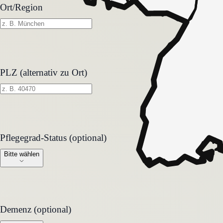
Ort/Region
PLZ (alternativ zu Ort)
Pflegegrad-Status (optional)
Pflegegrad-Status (optional)
Bitte wählen
Demenz (optional)
Demenz (optional)