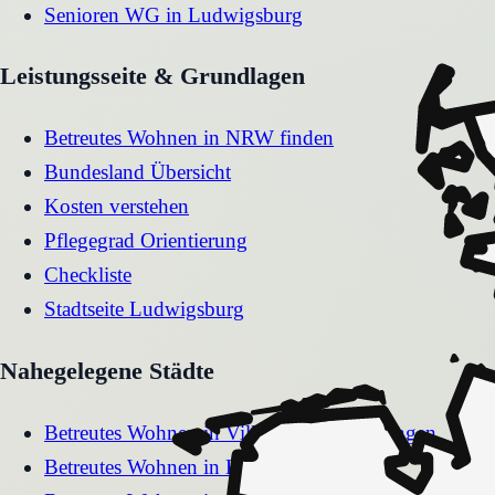
Senioren WG
in
Ludwigsburg
Leistungsseite & Grundlagen
Betreutes Wohnen in NRW finden
Bundesland Übersicht
Kosten verstehen
Pflegegrad Orientierung
Checkliste
Stadtseite
Ludwigsburg
Nahegelegene Städte
Betreutes Wohnen
in
Villingen-Schwenningen
Betreutes Wohnen
in
Konstanz