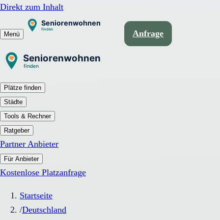
Direkt zum Inhalt
Anfrage
Menü
Plätze finden
Städte
Tools & Rechner
Ratgeber
Partner Anbieter
Für Anbieter
Kostenlose Platzanfrage
Startseite
/
Deutschland