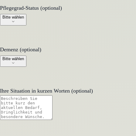
Pflegegrad-Status (optional)
Pflegegrad-Status (optional)
Bitte wählen
Demenz (optional)
Demenz (optional)
Bitte wählen
Ihre Situation in kurzen Worten (optional)