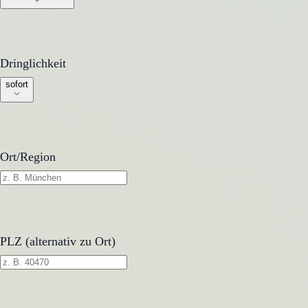
Dringlichkeit
Dringlichkeit
sofort
Ort/Region
PLZ (alternativ zu Ort)