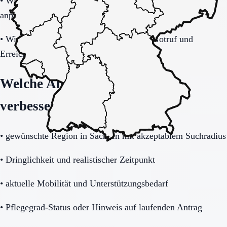
•
Wie gut lässt sich das Modell bei steigendem Hilfebedarf
anpassen?
•
Wie alltagstauglich sind Barrierearmut, Notruf und
Erreichbarkeit wirklich?
Welche Angaben die Anfrage
verbessern
•
gewünschte Region in Sachsen mit akzeptablem Suchradius
•
Dringlichkeit und realistischer Zeitpunkt
•
aktuelle Mobilität und Unterstützungsbedarf
•
Pflegegrad-Status oder Hinweis auf laufenden Antrag