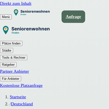
Direkt zum Inhalt
Anfrage
Menü
Plätze finden
Städte
Tools & Rechner
Ratgeber
Partner Anbieter
Für Anbieter
Kostenlose Platzanfrage
Startseite
/
Deutschland