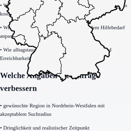
•
Welche Leistungen sind im Grundpaket enthalten und was
kostet zusätzlich?
•
Wie gut lässt sich das Modell bei steigendem Hilfebedarf
anpassen?
•
Wie alltagstauglich sind Barrierearmut, Notruf und
Erreichbarkeit wirklich?
Welche Angaben die Anfrage
verbessern
•
gewünschte Region in Nordrhein-Westfalen mit
akzeptablem Suchradius
•
Dringlichkeit und realistischer Zeitpunkt