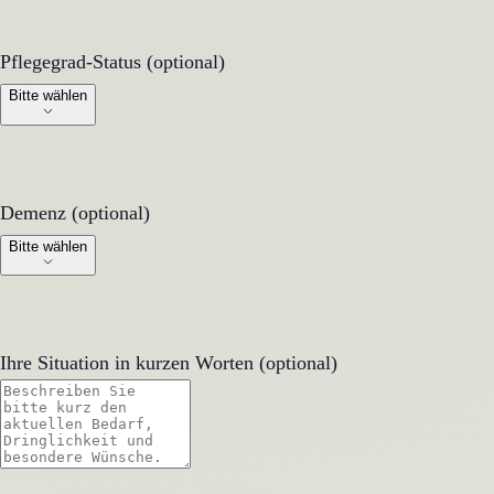
Pflegegrad-Status (optional)
Pflegegrad-Status (optional)
Bitte wählen
Demenz (optional)
Demenz (optional)
Bitte wählen
Ihre Situation in kurzen Worten (optional)