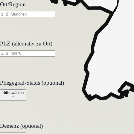
Ort/Region
PLZ (alternativ zu Ort)
Pflegegrad-Status (optional)
Pflegegrad-Status (optional)
Bitte wählen
Demenz (optional)
Demenz (optional)