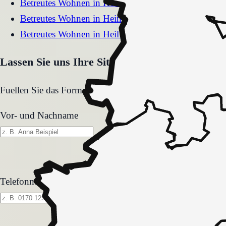
Betreutes Wohnen
in
Herdecke
Betreutes Wohnen
in
Heimbach
Betreutes Wohnen
in
Heiligenhaus
Lassen Sie uns Ihre Situation gemeinsam klären
Fuellen Sie das Formular aus. Wir melden uns zeitnah und
Vor- und Nachname
Telefonnummer