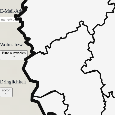
E-Mail-Adresse
Wohn- bzw. Pflegeform
Wohn- bzw. Pflegeform
Bitte auswählen
Dringlichkeit
Dringlichkeit
sofort