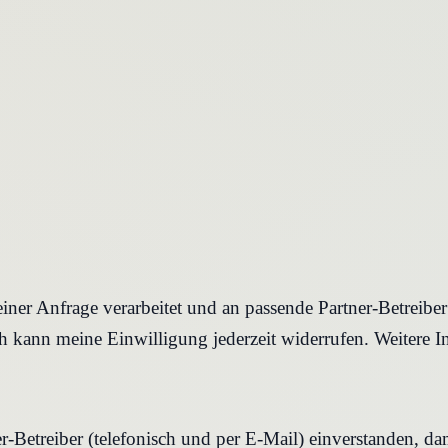
iner Anfrage verarbeitet und an passende Partner-Betreibe
 kann meine Einwilligung jederzeit widerrufen. Weitere I
r-Betreiber (telefonisch und per E-Mail) einverstanden, d