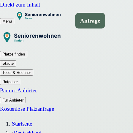
Direkt zum Inhalt
Anfrage
Menü
Plätze finden
Städte
Tools & Rechner
Ratgeber
Partner Anbieter
Für Anbieter
Kostenlose Platzanfrage
Startseite
/
Deutschland