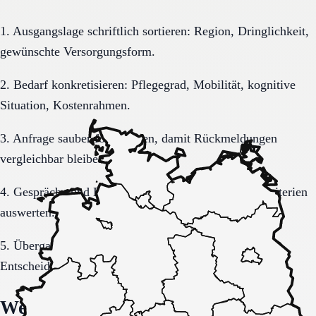
1. Ausgangslage schriftlich sortieren: Region, Dringlichkeit,
gewünschte Versorgungsform.
2. Bedarf konkretisieren: Pflegegrad, Mobilität, kognitive
Situation, Kostenrahmen.
3. Anfrage sauber formulieren, damit Rückmeldungen
vergleichbar bleiben.
4. Gespräche und Besichtigungen mit festen Muss-Kriterien
auswerten.
5. Übergang, Kommunikation und Kosten vor der
Entscheidung vollständig klären.
Welche Fragen den Unterschied