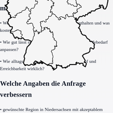
machen
•
Welche Leistungen sind im Grundpaket enthalten und was
kostet zusätzlich?
•
Wie gut lässt sich das Modell bei steigendem Hilfebedarf
anpassen?
•
Wie alltagstauglich sind Barrierearmut, Notruf und
Erreichbarkeit wirklich?
Welche Angaben die Anfrage
verbessern
•
gewünschte Region in Niedersachsen mit akzeptablem