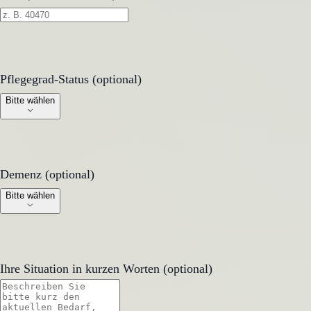
Pflegegrad-Status (optional)
Pflegegrad-Status (optional)
Bitte wählen
Demenz (optional)
Demenz (optional)
Bitte wählen
Ihre Situation in kurzen Worten (optional)