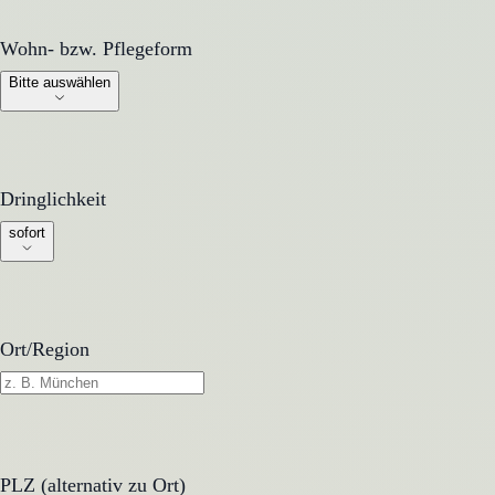
Wohn- bzw. Pflegeform
Wohn- bzw. Pflegeform
Bitte auswählen
Dringlichkeit
Dringlichkeit
sofort
Ort/Region
PLZ (alternativ zu Ort)