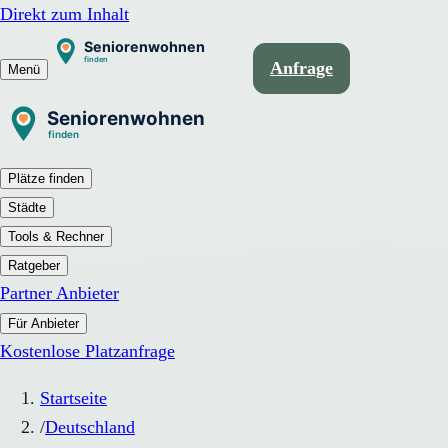
Direkt zum Inhalt
Anfrage
Menü
Plätze finden
Städte
Tools & Rechner
Ratgeber
Partner Anbieter
Für Anbieter
Kostenlose Platzanfrage
Startseite
/
Deutschland