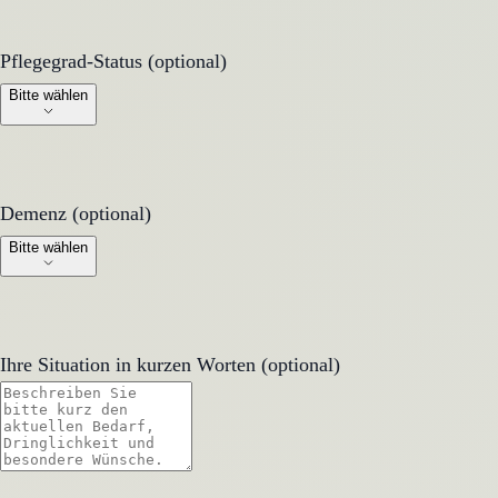
Pflegegrad-Status (optional)
Pflegegrad-Status (optional)
Bitte wählen
Demenz (optional)
Demenz (optional)
Bitte wählen
Ihre Situation in kurzen Worten (optional)