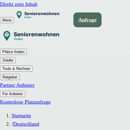
Direkt zum Inhalt
Anfrage
Menü
Plätze finden
Städte
Tools & Rechner
Ratgeber
Partner Anbieter
Für Anbieter
Kostenlose Platzanfrage
Startseite
/
Deutschland