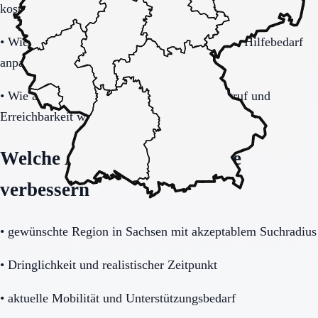
kostet zusätzlich?
•
Wie gut lässt sich das Modell bei steigendem Hilfebedarf
anpassen?
•
Wie alltagstauglich sind Barrierearmut, Notruf und
Erreichbarkeit wirklich?
Welche Angaben die Anfrage
verbessern
•
gewünschte Region in Sachsen mit akzeptablem Suchradius
•
Dringlichkeit und realistischer Zeitpunkt
•
aktuelle Mobilität und Unterstützungsbedarf