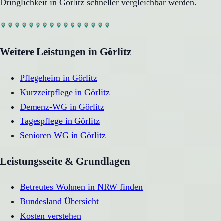
Dringlichkeit in
Görlitz
schneller vergleichbar werden.
Weitere Leistungen in
Görlitz
Pflegeheim
in
Görlitz
Kurzzeitpflege
in
Görlitz
Demenz-WG
in
Görlitz
Tagespflege
in
Görlitz
Senioren WG
in
Görlitz
Leistungsseite & Grundlagen
Betreutes Wohnen in NRW finden
Bundesland Übersicht
Kosten verstehen