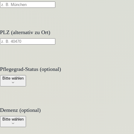
PLZ (alternativ zu Ort)
Pflegegrad-Status (optional)
Pflegegrad-Status (optional)
Bitte wählen
Demenz (optional)
Demenz (optional)
Bitte wählen