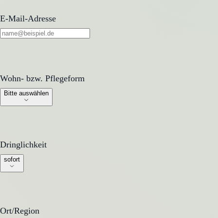
E-Mail-Adresse
Wohn- bzw. Pflegeform
Wohn- bzw. Pflegeform
Bitte auswählen
Dringlichkeit
Dringlichkeit
sofort
Ort/Region