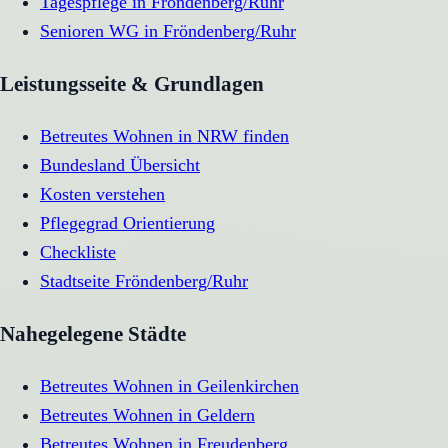
Tagespflege
in
Fröndenberg/Ruhr
Senioren WG
in
Fröndenberg/Ruhr
Leistungsseite & Grundlagen
Betreutes Wohnen in NRW finden
Bundesland Übersicht
Kosten verstehen
Pflegegrad Orientierung
Checkliste
Stadtseite
Fröndenberg/Ruhr
Nahegelegene Städte
Betreutes Wohnen
in
Geilenkirchen
Betreutes Wohnen
in
Geldern
Betreutes Wohnen
in
Freudenberg