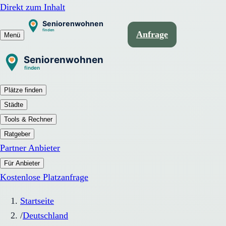
Direkt zum Inhalt
Anfrage
Menü
Plätze finden
Städte
Tools & Rechner
Ratgeber
Partner Anbieter
Für Anbieter
Kostenlose Platzanfrage
Startseite
/
Deutschland