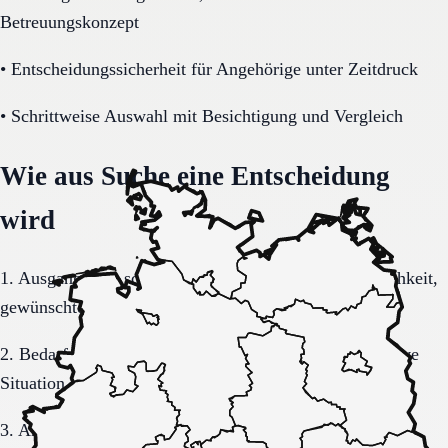
Betreuungskonzept
•
Entscheidungssicherheit für Angehörige unter Zeitdruck
•
Schrittweise Auswahl mit Besichtigung und Vergleich
Wie aus Suche eine Entscheidung
wird
1. Ausgangslage schriftlich sortieren: Region, Dringlichkeit,
gewünschte Versorgungsform.
2. Bedarf konkretisieren: Pflegegrad, Mobilität, kognitive
Situation, Kostenrahmen.
3. Anfrage sauber formulieren, damit Rückmeldungen