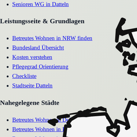
Senioren WG
in
Datteln
Leistungsseite & Grundlagen
Betreutes Wohnen in NRW finden
Bundesland Übersicht
Kosten verstehen
Pflegegrad Orientierung
Checkliste
Stadtseite
Datteln
Nahegelegene Städte
Betreutes Wohnen
in
Delbrück
Betreutes Wohnen
in
Detmold