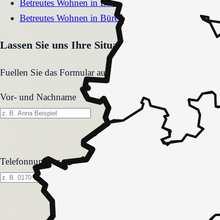
Betreutes Wohnen
in
Dinslaken
Betreutes Wohnen
in
Büren
Lassen Sie uns Ihre Situation gemeinsam klären
Fuellen Sie das Formular aus. Wir melden uns zeitnah und
Vor- und Nachname
Telefonnummer