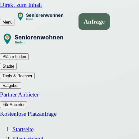
Direkt zum Inhalt
Anfrage
Menü
Plätze finden
Städte
Tools & Rechner
Ratgeber
Partner Anbieter
Für Anbieter
Kostenlose Platzanfrage
Startseite
/
Deutschland