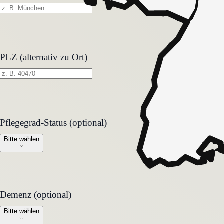
PLZ (alternativ zu Ort)
Pflegegrad-Status (optional)
Pflegegrad-Status (optional)
Bitte wählen
Demenz (optional)
Demenz (optional)
Bitte wählen