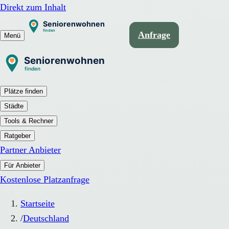
Direkt zum Inhalt
Anfrage
Menü
Plätze finden
Städte
Tools & Rechner
Ratgeber
Partner Anbieter
Für Anbieter
Kostenlose Platzanfrage
Startseite
/
Deutschland