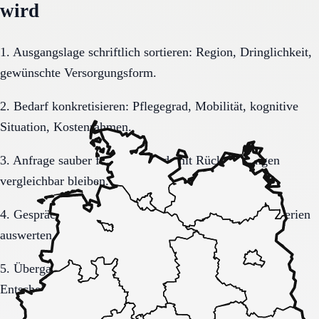
wird
1. Ausgangslage schriftlich sortieren: Region, Dringlichkeit,
gewünschte Versorgungsform.
2. Bedarf konkretisieren: Pflegegrad, Mobilität, kognitive
Situation, Kostenrahmen.
3. Anfrage sauber formulieren, damit Rückmeldungen
vergleichbar bleiben.
4. Gespräche und Besichtigungen mit festen Muss-Kriterien
auswerten.
5. Übergang, Kommunikation und Kosten vor der
Entscheidung vollständig klären.