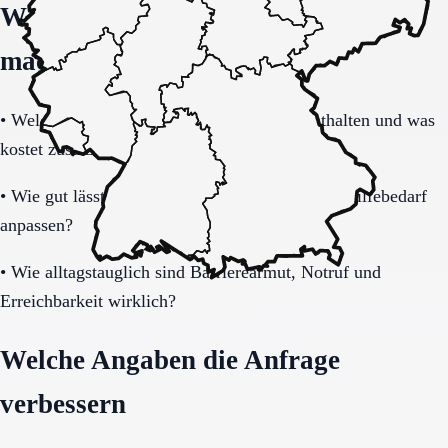
Welche Fragen den Unterschied
machen
•
Welche Leistungen sind im Grundpaket enthalten und was
kostet zusätzlich?
•
Wie gut lässt sich das Modell bei steigendem Hilfebedarf
anpassen?
•
Wie alltagstauglich sind Barrierearmut, Notruf und
Erreichbarkeit wirklich?
Welche Angaben die Anfrage
verbessern