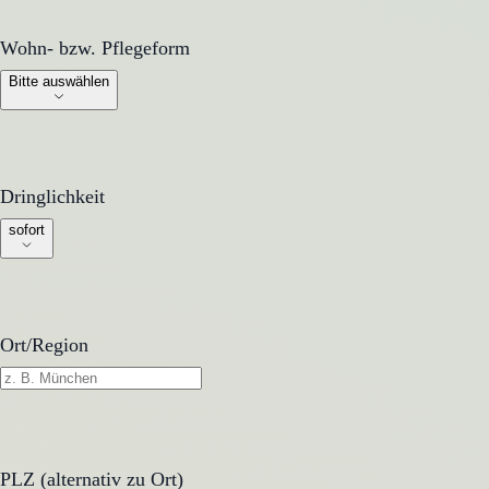
Wohn- bzw. Pflegeform
Wohn- bzw. Pflegeform
Bitte auswählen
Dringlichkeit
Dringlichkeit
sofort
Ort/Region
PLZ (alternativ zu Ort)