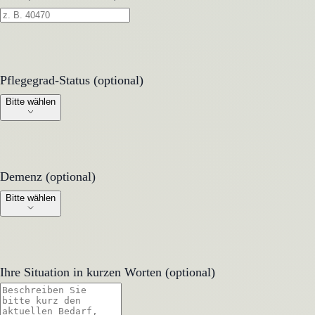
Pflegegrad-Status (optional)
Pflegegrad-Status (optional)
Bitte wählen
Demenz (optional)
Demenz (optional)
Bitte wählen
Ihre Situation in kurzen Worten (optional)