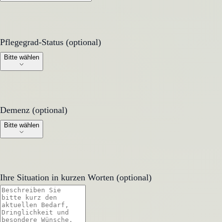
Pflegegrad-Status (optional)
Pflegegrad-Status (optional)
Bitte wählen
Demenz (optional)
Demenz (optional)
Bitte wählen
Ihre Situation in kurzen Worten (optional)