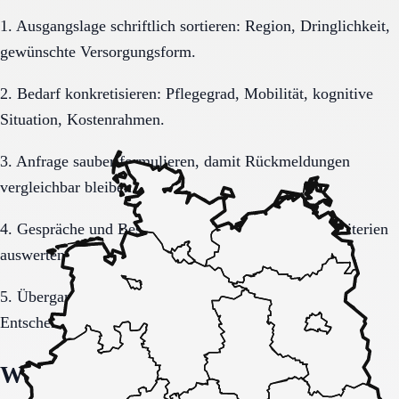
1. Ausgangslage schriftlich sortieren: Region, Dringlichkeit,
gewünschte Versorgungsform.
2. Bedarf konkretisieren: Pflegegrad, Mobilität, kognitive
Situation, Kostenrahmen.
3. Anfrage sauber formulieren, damit Rückmeldungen
vergleichbar bleiben.
4. Gespräche und Besichtigungen mit festen Muss-Kriterien
auswerten.
5. Übergang, Kommunikation und Kosten vor der
Entscheidung vollständig klären.
Welche Fragen den Unterschied