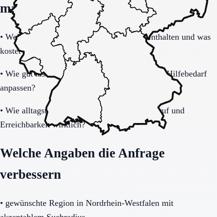
machen
•
Welche Leistungen sind im Grundpaket enthalten und was
kostet zusätzlich?
•
Wie gut lässt sich das Modell bei steigendem Hilfebedarf
anpassen?
•
Wie alltagstauglich sind Barrierearmut, Notruf und
Erreichbarkeit wirklich?
Welche Angaben die Anfrage
verbessern
•
gewünschte Region in Nordrhein-Westfalen mit
akzeptablem Suchradius