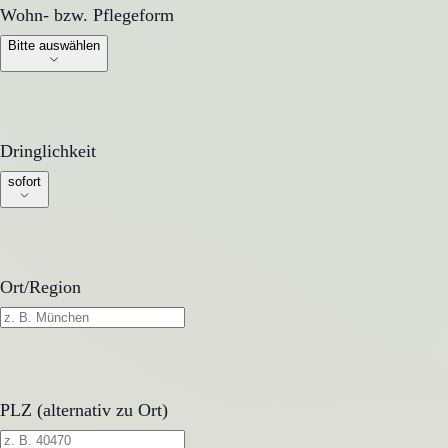
Wohn- bzw. Pflegeform
Wohn- bzw. Pflegeform
Bitte auswählen
Dringlichkeit
Dringlichkeit
sofort
Ort/Region
PLZ (alternativ zu Ort)