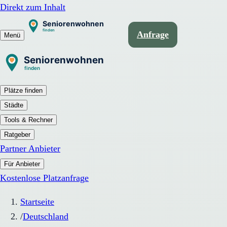
Direkt zum Inhalt
Anfrage
Menü
Plätze finden
Städte
Tools & Rechner
Ratgeber
Partner Anbieter
Für Anbieter
Kostenlose Platzanfrage
Startseite
/
Deutschland