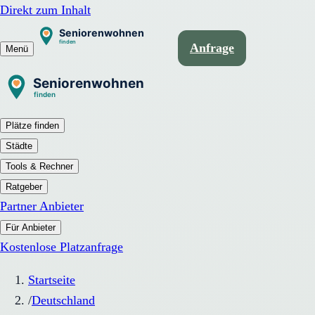
Direkt zum Inhalt
Anfrage
Menü
Plätze finden
Städte
Tools & Rechner
Ratgeber
Partner Anbieter
Für Anbieter
Kostenlose Platzanfrage
Startseite
/
Deutschland