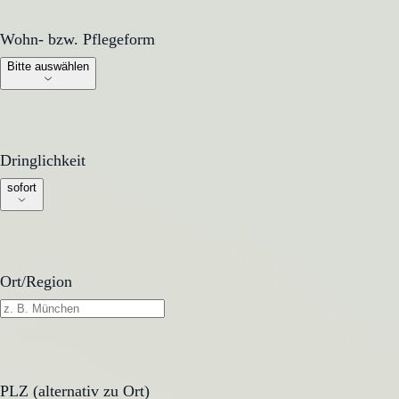
Wohn- bzw. Pflegeform
Wohn- bzw. Pflegeform
Bitte auswählen
Dringlichkeit
Dringlichkeit
sofort
Ort/Region
PLZ (alternativ zu Ort)