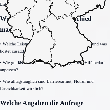
Entscheidung vollständig klären.
Welche Fragen den Unterschied
machen
•
Welche Leistungen sind im Grundpaket enthalten und was
kostet zusätzlich?
•
Wie gut lässt sich das Modell bei steigendem Hilfebedarf
anpassen?
•
Wie alltagstauglich sind Barrierearmut, Notruf und
Erreichbarkeit wirklich?
Welche Angaben die Anfrage