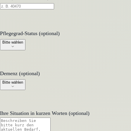
Pflegegrad-Status (optional)
Pflegegrad-Status (optional)
Bitte wählen
Demenz (optional)
Demenz (optional)
Bitte wählen
Ihre Situation in kurzen Worten (optional)