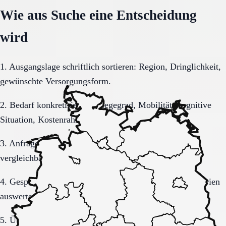
Wie aus Suche eine Entscheidung
wird
1. Ausgangslage schriftlich sortieren: Region, Dringlichkeit,
gewünschte Versorgungsform.
2. Bedarf konkretisieren: Pflegegrad, Mobilität, kognitive
Situation, Kostenrahmen.
3. Anfrage sauber formulieren, damit Rückmeldungen
vergleichbar bleiben.
4. Gespräche und Besichtigungen mit festen Muss-Kriterien
auswerten.
5. Übergang, Kommunikation und Kosten vor der