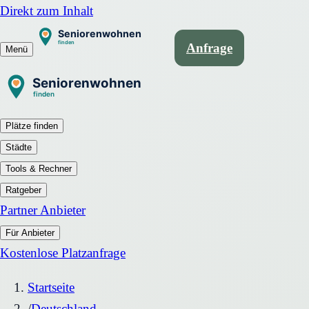
Direkt zum Inhalt
Anfrage
Menü
Plätze finden
Städte
Tools & Rechner
Ratgeber
Partner Anbieter
Für Anbieter
Kostenlose Platzanfrage
Startseite
/
Deutschland