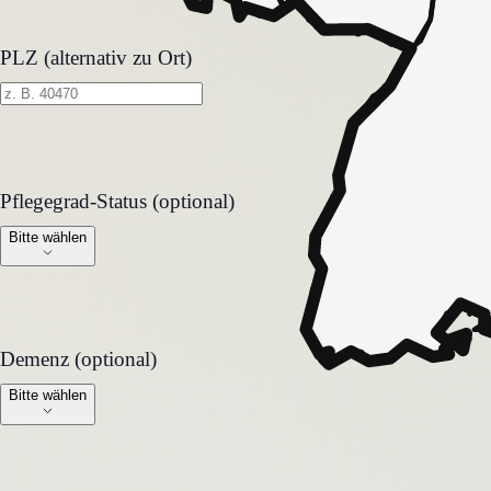
PLZ (alternativ zu Ort)
Pflegegrad-Status (optional)
Pflegegrad-Status (optional)
Bitte wählen
Demenz (optional)
Demenz (optional)
Bitte wählen