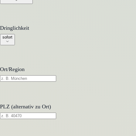
Dringlichkeit
Dringlichkeit
sofort
Ort/Region
PLZ (alternativ zu Ort)