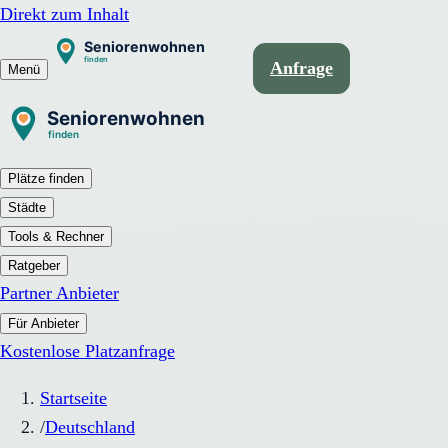
Direkt zum Inhalt
Anfrage
Menü
Plätze finden
Städte
Tools & Rechner
Ratgeber
Partner Anbieter
Für Anbieter
Kostenlose Platzanfrage
Startseite
/
Deutschland