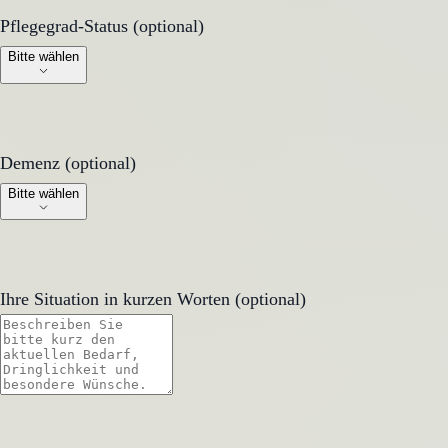
Pflegegrad-Status (optional)
Pflegegrad-Status (optional)
Bitte wählen
Demenz (optional)
Demenz (optional)
Bitte wählen
Ihre Situation in kurzen Worten (optional)