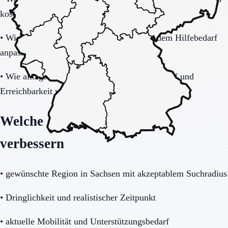
kostet zusätzlich?
•
Wie gut lässt sich das Modell bei steigendem Hilfebedarf
anpassen?
•
Wie alltagstauglich sind Barrierearmut, Notruf und
Erreichbarkeit wirklich?
Welche Angaben die Anfrage
verbessern
•
gewünschte Region in Sachsen mit akzeptablem Suchradius
•
Dringlichkeit und realistischer Zeitpunkt
•
aktuelle Mobilität und Unterstützungsbedarf